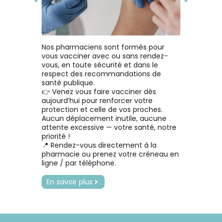
pour les cheveux multitextu
pour accompagner
ce à l'effet « teint de verre
douce et de jojoba qui forti
cheveux texturés (ondulé
Ajouter au panier
Ajouter au panier
Ajouter au panier
Ajouter au panier
Ajouter au panier
l’hydratation et la soupless
Ce leave-in à la consista
coréen ».
adoucit et répare la fibr
bouclés, frisés, crépus).
onctueuse, grâce au beurr
la peau, tout en contribua
capillaire.
mangue, et « gummy » défi
un teint visiblement plu
nourrit et laisse vos boucl
uniforme et lumineux.
Nos pharmaciens sont formés pour
sculptées et rebondies du
vous vacciner avec ou sans rendez-
plusieurs jours sans effet
vous, en toute sécurité et dans le
carton ». Grâce à son «
respect des recommandations de
superfood complex » dérive
santé publique.
la graine de pois chiche, le 
👉 Venez vous faire vacciner dès
Fusion est chargé de protéi
aujourd’hui pour renforcer votre
de polypeptides et d’acid
protection et celle de vos proches.
aminés permettant une « c
Aucun déplacement inutile, aucune
retention » durable, anti-fr
attente excessive — votre santé, notre
et anti-humidité.
priorité !
📍 Rendez-vous directement à la
pharmacie ou prenez votre créneau en
ligne / par téléphone.
En savoir plus