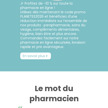
CIRCULATION
Toux
Sprays
🎉 Profitez de -10 % sur toute la
Bains de
grasses
Jambes
bouche
pharmacie en ligne !
lourdes
Toux
Utilisez dès maintenant le code promo
Gencives
sèches
PLANETES2026 et bénéficiez d’une
réduction immédiate sur l’ensemble de
nos produits : parapharmacie, soins du
visage, compléments alimentaires,
hygiène, bien‑être et plus encore.
Commandez facilement sur notre
pharmacie en ligne sécurisée, livraison
rapide et prix avantageux.
En savoir plus
Le mot du
pharmacien