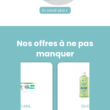
En savoir plus
Nos offres à ne pas
manquer
FLUOCARIL
SVR
DUCRAY
AVÈNE