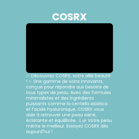
COSRX
✨ Découvrez COSRX, votre allié beauté
! ✨ Une gamme de soins innovants,
conçue pour répondre aux besoins de
tous types de peau. Avec des formules
minimalistes et des ingrédients
puissants comme la centella asiatica
et l'acide hyaluronique, COSRX vous
aide à retrouver une peau saine,
éclatante et équilibrée. 💧🌿 Votre peau
mérite le meilleur. Essayez COSRX dès
aujourd'hui !