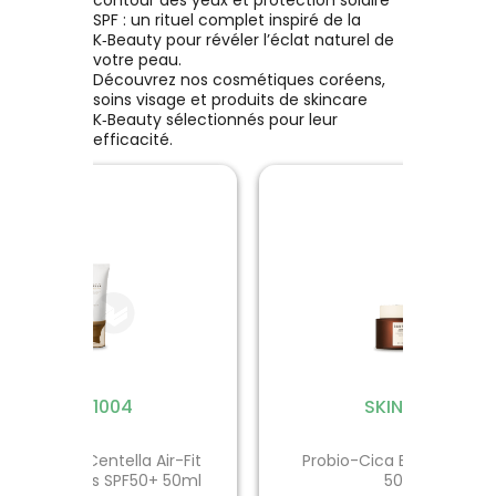
es, cernes, poches, marques
ans colorant ni silicone se
de l'émail.
rougeurs, démangeaisons
SPF : un rituel complet inspiré de la
ompose uniquement de 11
de fatigue.
tiraillements de la peau s
K‑Beauty pour révéler l’éclat naturel de
rédients à 91% d'ingrédients
immédiatement apaisés. I
votre peau.
d'origine naturelle.
également en cas de chale
Découvrez nos cosmétiques coréens,
il permet de se rafraîchir e
soins visage et produits de skincare
soulager sans dessécher 
K‑Beauty sélectionnés pour leur
peau.
efficacité.
SKIN1004
SKIN1004
SKIN1004
MISSHA
adagascar Centella Air-Fit
Probio-Cica Enrich Crea
alu-Cica Blue Serum 50ml
Airy Fit Sheet Mask Potat
uncream Plus SPF50+ 50ml
50ml