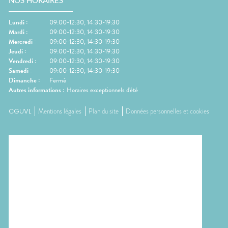
CIRCULATION
Toux
NOS HORAIRES
Sprays
Bains de
grasses
Jambes
bouche
Lundi
:
09:00-12:30, 14:30-19:30
lourdes
Toux
Gencives
sèches
Mardi
:
09:00-12:30, 14:30-19:30
Mercredi
:
09:00-12:30, 14:30-19:30
Jeudi
:
09:00-12:30, 14:30-19:30
Vendredi
:
09:00-12:30, 14:30-19:30
Samedi
:
09:00-12:30, 14:30-19:30
Dimanche
:
Fermé
Autres informations :
Horaires exceptionnels d'été
CGUVL
Mentions légales
Plan du site
Données personnelles et cookies