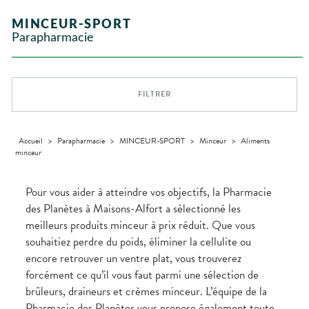
Etendre
GAMMES
Etendre
L'ACTUALITÉ
MESSAGERIE
vomissements
Mycoses
INTIMITÉ
stress
Aliments
SANTÉ
SÉCURISÉE
Orthopédie
Vétérinaire
VISAGE-
NOS
Etendre
Spasmes
Piqûres
MINCEUR-SPORT
Vitamines
INTIMITÉ
Soins
Compléments
CORPS-
Etendre
SPÉCIALITÉS
VIDÉOS DE
SCAN
Trousse à
dentaires
- fatigue
alimentaires
CHEVEUX
Parapharmacie
Premiers soins
Vermifuges
DISPOSITIFS
D’ORDONNANCE
Sécheresses
MATÉRIEL ET
pharmacie
Etendre
INFORMATIONS
MÉDICAUX
ACCESSOIRES
Dispositifs
Cheveux
UTILES
Verrues
Troubles
médicaux
VOTRE
Trousse à
urinaires
MINCEUR-
Corps
Etendre
PHARMACIES
APPLICATION
pharmacie
SPORT
DE GARDE
DE SANTÉ
Homme
FILTRER
MUSCLES -
Minceur
Etendre
Solaire
ARTICULATIONS
Visage
NUTRITION
Douleurs
Etendre
articulaires
Accueil
>
Parapharmacie
>
MINCEUR-SPORT
>
Minceur
>
Aliments
OPHTALMOLOGIE
Prévention
Etendre
minceur
Douleurs
cardio-
Irritations
OREILLES
musculaires
vasculaire
Etendre
- NEZ -
Lavages
GORGE
Pour vous aider à atteindre vos objectifs, la Pharmacie
oculaires
Maux
SANTÉ-
des Planètes à Maisons-Alfort a sélectionné les
Etendre
Sécheresses
NUTRITION
de gorge
meilleurs produits minceur à prix réduit. Que vous
des yeux
Boissons et
Rhumes
SEVRAGE
Etendre
souhaitiez perdre du poids, éliminer la cellulite ou
TABAGIQUE
Aliments
- état
grippaux
encore retrouver un ventre plat, vous trouverez
Compléments
Gommes
SOINS
Etendre
alimentaires
DENTAIRES
Soins
forcément ce qu’il vous faut parmi une sélection de
Pastilles
des
brûleurs, draineurs et crèmes minceur. L’équipe de la
TROUBLES DE
Soins
oreilles
Etendre
Patchs
dentaires
LA
Pharmacie des Planètes vous propose également toute