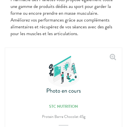
CIRCULATION
Toux
Sprays
Bains de
grasses
une gamme de produits dédiés au sport pour garder la
Jambes
bouche
forme ou encore prendre en masse musculaire.
lourdes
Toux
Gencives
sèches
Améliorez vos performances grâce aux compléments
alimentaires et récupérez de vos séances avec des gels
pour les muscles et les articulations.
STC NUTRITION
Protein Barre Chocolat 45g