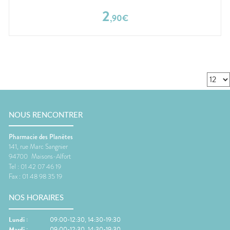
2
,
90
€
NOUS RENCONTRER
Pharmacie des Planètes
141, rue Marc Sangnier
94700
Maisons-Alfort
Tel :
01 42 07 46 19
Fax :
01 48 98 35 19
NOS HORAIRES
Lundi
:
09:00-12:30, 14:30-19:30
Mardi
:
09:00-12:30, 14:30-19:30