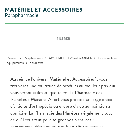
Etendre
GAMMES
Etendre
L'ACTUALITÉ
MESSAGERIE
vomissements
Mycoses
INTIMITÉ
stress
Aliments
SANTÉ
SÉCURISÉE
Orthopédie
Vétérinaire
VISAGE-
NOS
Etendre
Spasmes
Piqûres
MATÉRIEL ET ACCESSOIRES
Vitamines
INTIMITÉ
Soins
Compléments
CORPS-
Etendre
SPÉCIALITÉS
VIDÉOS DE
SCAN
Trousse à
dentaires
- fatigue
alimentaires
CHEVEUX
Parapharmacie
Premiers soins
Vermifuges
DISPOSITIFS
D’ORDONNANCE
Sécheresses
MATÉRIEL ET
pharmacie
Etendre
INFORMATIONS
MÉDICAUX
ACCESSOIRES
Dispositifs
Cheveux
UTILES
Verrues
Troubles
médicaux
VOTRE
Trousse à
urinaires
MINCEUR-
Corps
Etendre
PHARMACIES
APPLICATION
pharmacie
SPORT
DE GARDE
DE SANTÉ
Homme
FILTRER
MUSCLES -
Minceur
Etendre
Solaire
ARTICULATIONS
Visage
NUTRITION
Douleurs
Etendre
articulaires
Accueil
>
Parapharmacie
>
MATÉRIEL ET ACCESSOIRES
>
Instruments et
OPHTALMOLOGIE
Prévention
Etendre
Equipements
>
Bouillotes
Douleurs
cardio-
Irritations
OREILLES
musculaires
vasculaire
Etendre
- NEZ -
Lavages
GORGE
Au sein de l’univers “Matériel et Accessoires”, vous
oculaires
Maux
SANTÉ-
trouverez une multitude de produits au meilleur prix qui
Etendre
Sécheresses
NUTRITION
de gorge
vous seront utiles au quotidien. La Pharmacie des
des yeux
Boissons et
Rhumes
SEVRAGE
Etendre
Planètes à Maisons-Alfort vous propose un large choix
TABAGIQUE
Aliments
- état
grippaux
d’articles d’orthopédie ou encore d’aide au maintien à
Compléments
Gommes
SOINS
Etendre
alimentaires
DENTAIRES
Soins
domicile. La Pharmacie des Planètes a également tout
Pastilles
des
ce qu’il vous faut pour soigner vos blessures :
TROUBLES DE
Soins
oreilles
Etendre
Patchs
dentaires
LA
pansements, désinfectants et bien-sûr trousses de