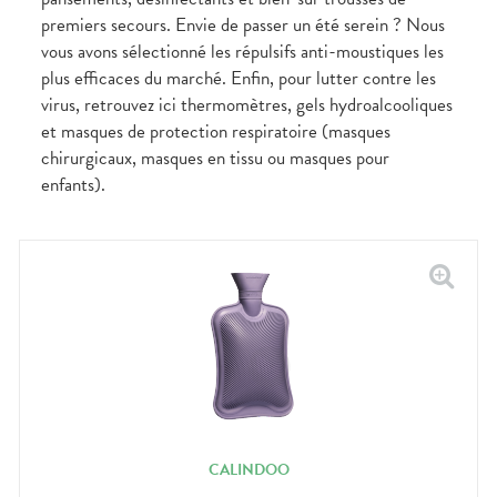
CIRCULATION
Toux
Sprays
Bains de
grasses
premiers secours. Envie de passer un été serein ? Nous
Jambes
bouche
vous avons sélectionné les répulsifs anti-moustiques les
lourdes
Toux
Gencives
sèches
plus efficaces du marché. Enfin, pour lutter contre les
virus, retrouvez ici thermomètres, gels hydroalcooliques
et masques de protection respiratoire (masques
chirurgicaux, masques en tissu ou masques pour
enfants).
CALINDOO