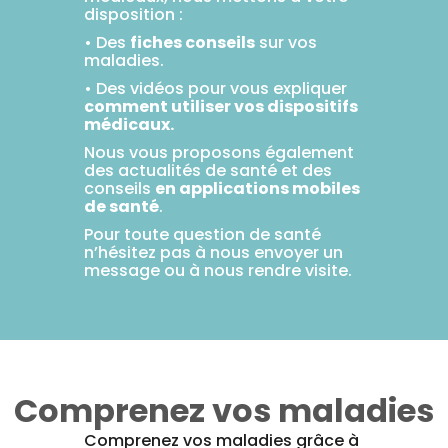
CIRCULATION
Toux
Sprays
disposition :
Bains de
grasses
Jambes
bouche
• Des
fiches conseils
sur vos
lourdes
Toux
Gencives
maladies.
sèches
• Des vidéos pour vous expliquer
comment utiliser vos dispositifs
médicaux.
Nous vous proposons également
des actualités de santé et des
conseils
en applications mobiles
de santé
.
Pour toute question de santé
n’hésitez pas à nous envoyer un
message ou à nous rendre visite.
Comprenez vos maladies
Comprenez vos maladies grâce à