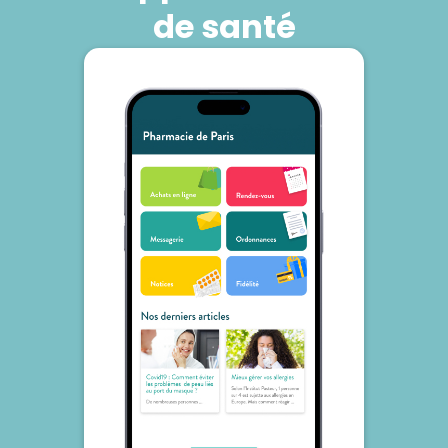
?"En réalité, il s'agit souvent
petite trace, même lorsque le
de santé
d'une combinaison de
coup de soleil disparaît
plusieurs facteurs naturels sur
rapidement.🌼 En conclusionLe
lesquels nous avons peu de
soleil fait partie des plaisirs de
contrôle. Heureusement,
l'été. Avec une protection
quelques mesures simples
adaptée et quelques bons
permettent généralement de
réflexes, il est tout à fait
limiter les désagréments.💡 Le
possible d'en profiter... sans
saviez-vous ?Les moustiques
finir couleur écrevisse au dîner.
ne nous voient pas seulement :
☀️🦞SourcesINSERMInstitut
ils nous "sentent". Leur
National du
système olfactif est si
CancerOrganisation Mondiale
développé qu'ils peuvent
de la Santé
détecter certains composés
chimiques émis par notre peau
plusieurs dizaines de mètres
plus loin.🌼 En conclusionSi
vous avez l'impression d'être le
buffet préféré des moustiques,
ce n'est probablement pas
une question de chance... ni de
malchance. C'est simplement
que votre organisme possède
quelques caractéristiques qui
les attirent davantage.Et