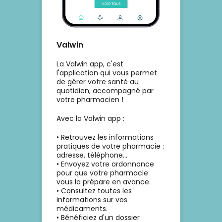
finalement, si votre conjoint
repart toujours sans une seule
piqûre, vous pouvez désormais
lui expliquer qu'il ne s'agit pas
d'un super-pouvoir... mais
Valwin
simplement de biologie. 😉🦟
SourcesINSERMANSESCenters
La Valwin app, c'est
for Disease Control and
l'application qui vous permet
Prevention (CDC)
de gérer votre santé au
quotidien, accompagné par
votre pharmacien !
Avec la Valwin app :
• Retrouvez les informations
pratiques de votre pharmacie :
adresse, téléphone...
• Envoyez votre ordonnance
pour que votre pharmacie
vous la prépare en avance.
• Consultez toutes les
informations sur vos
médicaments.
• Bénéficiez d'un dossier