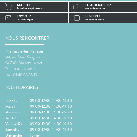
ACHETEZ
PHOTOGRAPHIEZ
& retirez en pharmacie
vos ordonnances
ENVOYEZ
RÉSERVEZ
vos messages
un rendez-vous
NOUS RENCONTRER
Pharmacie des Planètes
141, rue Marc Sangnier
94700
Maisons-Alfort
Tel :
01 42 07 46 19
Fax :
01 48 98 35 19
NOS HORAIRES
Lundi
:
09:00-12:30, 14:30-19:30
Mardi
:
09:00-12:30, 14:30-19:30
Mercredi
:
09:00-12:30, 14:30-19:30
Jeudi
:
09:00-12:30, 14:30-19:30
Vendredi
:
09:00-12:30, 14:30-19:30
Samedi
:
09:00-12:30, 14:30-19:30
Dimanche
:
Fermé