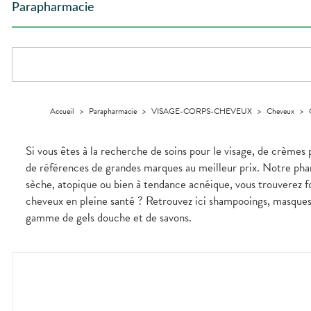
Etendre
GAMMES
Etendre
L'ACTUALITÉ
MESSAGERIE
vomissements
Mycoses
Parapharmacie
INTIMITÉ
stress
Aliments
SANTÉ
SÉCURISÉE
Orthopédie
Vétérinaire
VISAGE-
NOS
Etendre
Spasmes
Piqûres
Vitamines
INTIMITÉ
Soins
Compléments
CORPS-
Etendre
SPÉCIALITÉS
VIDÉOS DE
SCAN
Trousse à
dentaires
- fatigue
alimentaires
CHEVEUX
Premiers soins
Vermifuges
DISPOSITIFS
D’ORDONNANCE
Sécheresses
MATÉRIEL ET
pharmacie
Etendre
INFORMATIONS
MÉDICAUX
ACCESSOIRES
Dispositifs
Cheveux
UTILES
Verrues
Troubles
médicaux
VOTRE
Trousse à
urinaires
MINCEUR-
Corps
Etendre
PHARMACIES
APPLICATION
pharmacie
SPORT
DE GARDE
DE SANTÉ
Homme
MUSCLES -
Minceur
Etendre
Solaire
Accueil
>
Parapharmacie
>
VISAGE-CORPS-CHEVEUX
>
Cheveux
>
ARTICULATIONS
Visage
NUTRITION
Douleurs
Etendre
articulaires
Si vous êtes à la recherche de soins pour le visage, de crèmes 
OPHTALMOLOGIE
Prévention
Etendre
Douleurs
cardio-
de références de grandes marques au meilleur prix. Notre phar
Irritations
OREILLES
musculaires
vasculaire
Etendre
- NEZ -
sèche, atopique ou bien à tendance acnéique, vous trouverez 
Lavages
GORGE
oculaires
cheveux en pleine santé ? Retrouvez ici shampooings, masques e
Maux
SANTÉ-
Etendre
Sécheresses
gamme de gels douche et de savons.
NUTRITION
de gorge
des yeux
Boissons et
Rhumes
SEVRAGE
Etendre
TABAGIQUE
Aliments
- état
grippaux
Compléments
Gommes
SOINS
Etendre
alimentaires
DENTAIRES
Soins
Pastilles
des
TROUBLES DE
Soins
oreilles
Etendre
Patchs
dentaires
LA