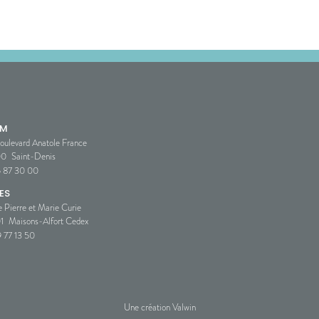
SM
oulevard Anatole France
00
Saint-Denis
5 87 30 00
ES
e Pierre et Marie Curie
1
Maisons-Alfort Cedex
 77 13 50
Une création Valwin