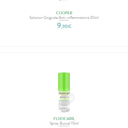
COOPER
Solution Gingivale Anti-inflammatoire 20ml
9
,
90
€
FLUOCARIL
Spray Buccal 15ml