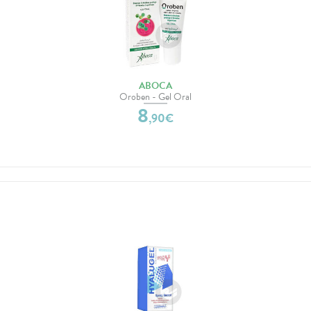
ABOCA
Oroben - Gel Oral
8
,
90
€