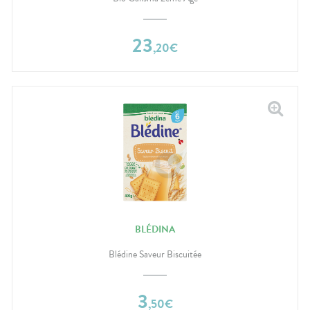
23
,
20
€
BLÉDINA
Blédine Saveur Biscuitée
3
,
50
€