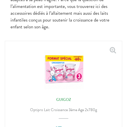
CIRCULATION
Toux
Sprays
Bains de
grasses
l’alimentation est importante, vous trouverez ici des
Jambes
bouche
accessoires dédiés à l’allaitement mais aussi des laits
lourdes
Toux
Gencives
sèches
infantiles conçus pour soutenir la croissance de votre
enfant selon son âge.
GUIGOZ
Optipro Lait Croissance 3ème Age 2x780g