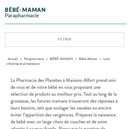
Etendre
GAMMES
Etendre
L'ACTUALITÉ
MESSAGERIE
vomissements
Mycoses
INTIMITÉ
stress
Aliments
SANTÉ
SÉCURISÉE
Orthopédie
Vétérinaire
VISAGE-
NOS
Etendre
Spasmes
Piqûres
BÉBÉ-MAMAN
Vitamines
INTIMITÉ
Soins
Compléments
CORPS-
Etendre
SPÉCIALITÉS
VIDÉOS DE
SCAN
Trousse à
dentaires
- fatigue
alimentaires
CHEVEUX
Parapharmacie
Premiers soins
Vermifuges
DISPOSITIFS
D’ORDONNANCE
Sécheresses
MATÉRIEL ET
pharmacie
Etendre
INFORMATIONS
MÉDICAUX
ACCESSOIRES
Dispositifs
Cheveux
UTILES
Verrues
Troubles
médicaux
VOTRE
Trousse à
urinaires
MINCEUR-
Corps
Etendre
PHARMACIES
APPLICATION
pharmacie
SPORT
DE GARDE
DE SANTÉ
Homme
FILTRER
MUSCLES -
Minceur
Etendre
Solaire
ARTICULATIONS
Visage
NUTRITION
Douleurs
Etendre
articulaires
Accueil
>
Parapharmacie
>
BÉBÉ-MAMAN
>
Bébé-Maman
>
Laits
OPHTALMOLOGIE
Prévention
Etendre
infantiles et alimentation
Douleurs
cardio-
Irritations
OREILLES
musculaires
vasculaire
Etendre
- NEZ -
Lavages
GORGE
La Pharmacie des Planètes à Maisons-Alfort prend soin
oculaires
Maux
SANTÉ-
de vous et de votre bébé en vous proposant une
Etendre
Sécheresses
NUTRITION
de gorge
sélection de produits au meilleur prix. Tout au long de la
des yeux
Boissons et
Rhumes
SEVRAGE
Etendre
grossesse, les futures mamans trouveront des réponses à
TABAGIQUE
Aliments
- état
grippaux
leurs besoins, tels que soulager les nausées ou encore
Compléments
Gommes
SOINS
Etendre
alimentaires
DENTAIRES
Soins
éviter l’apparition des vergetures. Préparez la naissance
Pastilles
des
de bébé avec un large choix de couches et de soins
TROUBLES DE
Soins
oreilles
Etendre
Patchs
dentaires
LA
adaptés à sa peau fragile. Parce que la question de