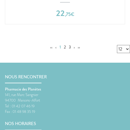
22
,
75
€
‹‹
‹
1
2
3
›
››
NOUS RENCONTRER
Pharmacie des Planètes
141, rue Marc Sangnier
94700
Maisons-Alfort
Tel :
01 42 07 46 19
Fax :
01 48 98 35 19
NOS HORAIRES