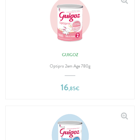
GUIGOZ
Optipro 2em Age 780g
16
,
85
€