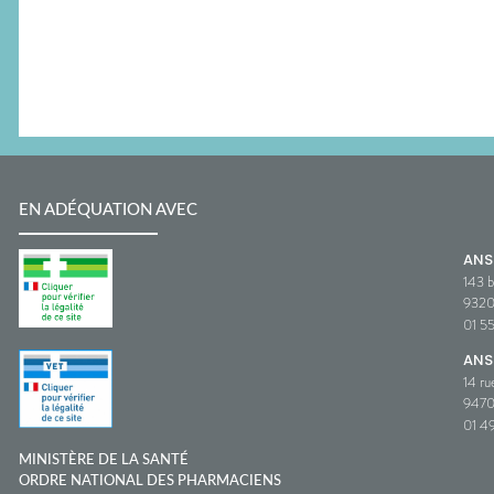
EN ADÉQUATION AVEC
AN
143 b
932
01 5
ANS
14 ru
9470
01 49
MINISTÈRE DE LA SANTÉ
ORDRE NATIONAL DES PHARMACIENS