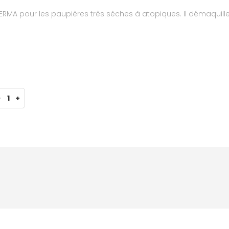
ERMA pour les paupières très sèches à atopiques. Il démaquille
-
1
+