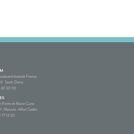
SM
oulevard Anatole France
00
Saint-Denis
5 87 30 00
ES
e Pierre et Marie Curie
1
Maisons-Alfort Cedex
 77 13 50