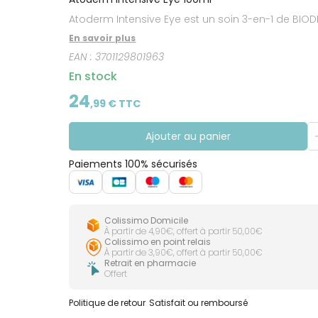
CIRCULATION
Toux
Sprays
Bains de
grasses
Atoderm Intensive Eye est un soin 3-en-1 de BIOD
Jambes
bouche
lourdes
Toux
En savoir plus
Gencives
sèches
EAN :
3701129801963
En stock
24
,
99
€ TTC
Ajouter au panier
Paiements 100% sécurisés
Colissimo Domicile
À partir de 4,90€, offert à partir 50,00€
Colissimo en point relais
À partir de 3,90€, offert à partir 50,00€
Retrait en pharmacie
Offert
Politique de retour
Satisfait ou remboursé