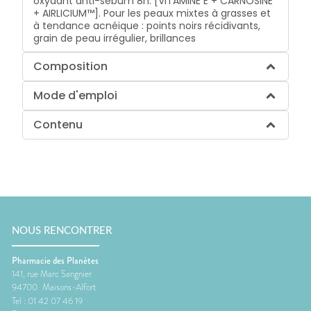
oxydant anti-sébum 8h: [VITAMINE E + CARNOSINE
+ AIRLICIUM™]. Pour les peaux mixtes à grasses et
à tendance acnéique : points noirs récidivants,
grain de peau irrégulier, brillances
Composition
Mode d'emploi
Contenu
NOUS RENCONTRER
Pharmacie des Planètes
141, rue Marc Sangnier
94700
Maisons-Alfort
Tel :
01 42 07 46 19