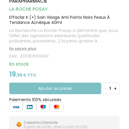
PARAPHARMACIE
CIRCULATION
Toux
Sprays
Bains de
grasses
Jambes
bouche
LA ROCHE POSAY
lourdes
Toux
Gencives
sèches
Effaclar K (+) Soin Visage Anti Points Noirs Peaux À
Tendance Acnéique 40ml
La Recherche La Roche-Posay a démontré que, sous
l’effet des agressions extérieures (particules
polluantes, poussières…), la peau grasse à
imperfections subit une oxydation, déclenchant alors
En savoir plus
des réactions en chaîne – hyperkératinisation,
EAN :
3337875613491
hyperproduction de sébum, oxydation du sébum et
des impuretés présents à la surface de la peau -
En stock
pouvant conduire à l’apparition de nouvelles
imperfections. Pour la 1ère fois, le soin quotidien
19
,
99
€ TTC
EFFACLAR K (+) pour points noirs et peaux à tendance
acnéique associe le LHA micro-exfoliant au complexe
anti-oxydant anti-sébum 8h: [VITAMINE E + CARNOSINE
Ajouter au panier
-
1
+
+ AIRLICIUM™]. Pour les peaux mixtes à grasses et à
tendance acnéique : points noirs récidivants, grain
Paiements 100% sécurisés
de peau irrégulier, brillances
Colissimo Domicile
À partir de 4,90€, offert à partir 50,00€