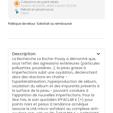
Colissimo en point relais
À partir de 3,90€, offert à partir 50,00€
Retrait en pharmacie
Offert
Politique de retour
Satisfait ou remboursé
Description
La Recherche La Roche-Posay a démontré que,
sous l’effet des agressions extérieures (particules
polluantes, poussières…), la peau grasse à
imperfections subit une oxydation, déclenchant
alors des réactions en chaîne –
hyperkératinisation, hyperproduction de sébum,
oxydation du sébum et des impuretés présents à
la surface de la peau - pouvant conduire à
l’apparition de nouvelles imperfections. Pour la
1ère fois, le soin quotidien EFFACLAR K (+) pour
points noirs et peaux à tendance acnéique
associe le LHA micro-exfoliant au complexe anti-