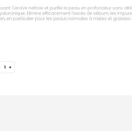
nt CeraVe nettoie et purifie la peau en profondeur sans altér
hyaluronique. Elimine efficacement l'excès de sébum, les impur
n, en particulier pour les peaux normales à mixtes et grasses
llergénique. Non-comédogène.
-
1
+