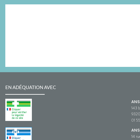
EN ADÉQUATION AVEC
AN
143 b
932
01 5
ANS
14 ru