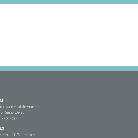
SM
oulevard Anatole France
00
Saint-Denis
5 87 30 00
ES
e Pierre et Marie Curie