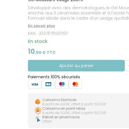
CIRCULATION
Toux
Sprays
Bains de
grasses
Développé avec des dermatologues, le Gel Moussa
Jambes
bouche
lourdes
Toux
enrichie aux 3 céramides essentiels et à l'acide 
Gencives
sèches
Formule idéale dans le cadre d'un usage quotidie
moussante. Visage et cou. Sans parfum. Hypoa
En savoir plus
EAN :
3337875597197
En stock
10
,
50
€ TTC
Ajouter au panier
Paiements 100% sécurisés
Colissimo Domicile
À partir de 4,90€, offert à partir 50,00€
Colissimo en point relais
À partir de 3,90€, offert à partir 50,00€
Retrait en pharmacie
Offert