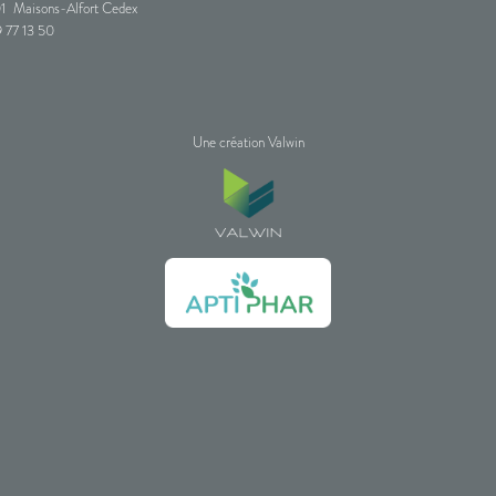
1
Maisons-Alfort Cedex
 77 13 50
Une création Valwin