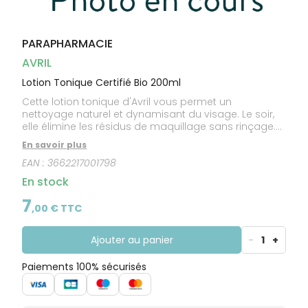
CIRCULATION
Toux
Sprays
Bains de
grasses
Jambes
bouche
lourdes
Toux
Gencives
sèches
PARAPHARMACIE
AVRIL
Lotion Tonique Certifié Bio 200ml
Cette lotion tonique d'Avril vous permet un
nettoyage naturel et dynamisant du visage. Le soir,
elle élimine les résidus de maquillage sans rinçage.
Le matin, elle devient un soin fraicheur pour nettoyer
En savoir plus
la peau de votre visage sans la dessécher et laisse
EAN :
3662217001798
un parfum doux et agréable sur votre peau.
En stock
7
,
00
€ TTC
Ajouter au panier
-
1
+
Paiements 100% sécurisés