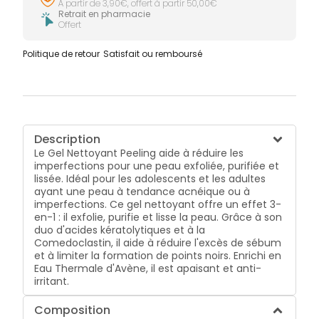
À partir de 3,90€, offert à partir 50,00€
Retrait en pharmacie
Offert
Politique de retour
Satisfait ou remboursé
Description
Le Gel Nettoyant Peeling aide à réduire les
imperfections pour une peau exfoliée, purifiée et
lissée. Idéal pour les adolescents et les adultes
ayant une peau à tendance acnéique ou à
imperfections. Ce gel nettoyant offre un effet 3-
en-1 : il exfolie, purifie et lisse la peau. Grâce à son
duo d'acides kératolytiques et à la
Comedoclastin, il aide à réduire l'excès de sébum
et à limiter la formation de points noirs. Enrichi en
Eau Thermale d'Avène, il est apaisant et anti-
irritant.
Composition