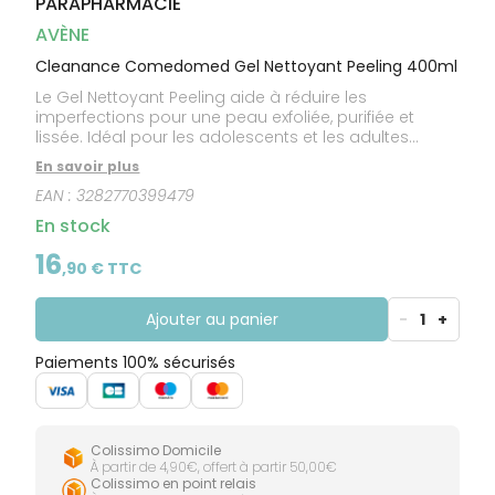
PARAPHARMACIE
CIRCULATION
Toux
Sprays
Bains de
grasses
Jambes
bouche
AVÈNE
lourdes
Toux
Gencives
sèches
Cleanance Comedomed Gel Nettoyant Peeling 400ml
Le Gel Nettoyant Peeling aide à réduire les
imperfections pour une peau exfoliée, purifiée et
lissée. Idéal pour les adolescents et les adultes
ayant une peau à tendance acnéique ou à
En savoir plus
imperfections. Ce gel nettoyant offre un effet 3-en-1 :
EAN :
3282770399479
il exfolie, purifie et lisse la peau. Grâce à son duo
d'acides kératolytiques et à la Comedoclastin, il aide
En stock
à réduire l'excès de sébum et à limiter la formation
de points noirs. Enrichi en Eau Thermale d'Avène, il est
16
,
90
€ TTC
apaisant et anti-irritant.
Ajouter au panier
-
1
+
Paiements 100% sécurisés
Colissimo Domicile
À partir de 4,90€, offert à partir 50,00€
Colissimo en point relais