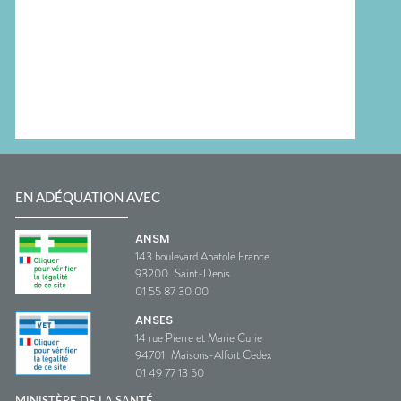
EN ADÉQUATION AVEC
ANSM
143 boulevard Anatole France
93200
Saint-Denis
01 55 87 30 00
ANSES
14 rue Pierre et Marie Curie
94701
Maisons-Alfort Cedex
01 49 77 13 50