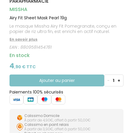
PARAPHARMACIE
CIRCULATION
Toux
Sprays
Bains de
grasses
Jambes
bouche
MISSHA
lourdes
Toux
Gencives
sèches
Airy Fit Sheet Mask Pearl 19g
Le masque Missha Airy Fit Pomegranate, conçu en
papier de riz ultra fin, est enrichi en actif naturel.
En savoir plus
EAN :
8809581454781
En stock
4
,
90
€ TTC
Ajouter au panier
-
1
+
Paiements 100% sécurisés
Colissimo Domicile
À partir de 4,90€, offert à partir 50,00€
Colissimo en point relais
À partir de 3,90€, offert à partir 50,00€