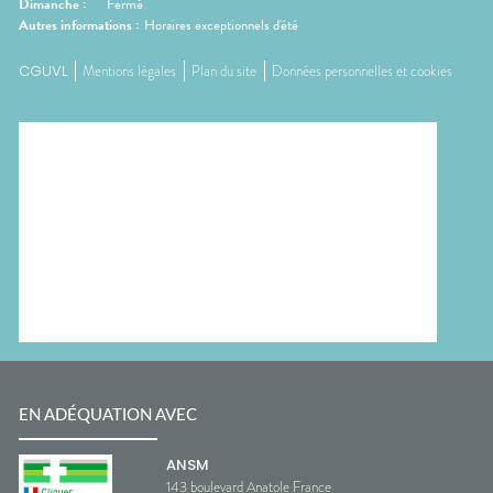
Dimanche
:
Fermé
Autres informations :
Horaires exceptionnels d'été
CGUVL
Mentions légales
Plan du site
Données personnelles et cookies
EN ADÉQUATION AVEC
ANSM
143 boulevard Anatole France