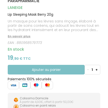
PARAPHARMACIE
CIRCULATION
Toux
Sprays
Bains de
grasses
Jambes
bouche
LANEIGE
lourdes
Toux
Gencives
sèches
Lip Sleeping Mask Berry 20g
Un masque pour les lèvres sans rinçage, élaboré à
partir de soins coréens, qui adoucit les lèvres tout en
les hydratant intensément et en leur procurant des
antioxydants pendant votre sommeil. Enrichi en
En savoir plus
complexe de baies, graines de murumuru et beurre
EAN :
8809685797173
de karité.
En stock
19
,
90
€ TTC
Ajouter au panier
-
1
+
Paiements 100% sécurisés
Colissimo Domicile
À partir de 4,90€, offert à partir 50,00€
Colissimo en point relais