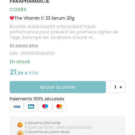
PARAPHARMACIE
CIRCULATION
Toux
Sprays
Bains de
grasses
Jambes
bouche
COSRX
lourdes
Toux
Gencives
sèches
The Vitamin C 23 Serum 20g
Booster éclaircissant antioxydant haute
performance pour prévenir les premiers signes de
l'âge. Estompe les cicatrices d'acné et
l'hyperpigmentation. Éclaircit la peau terne. Raffermit
En savoir plus
et repulpe. Diminue les ridules et les rides.
EAN :
8809598454651
En stock
21
,
90
€ TTC
Ajouter au panier
-
1
+
Paiements 100% sécurisés
Colissimo Domicile
À partir de 4,90€, offert à partir 50,00€
Colissimo en point relais