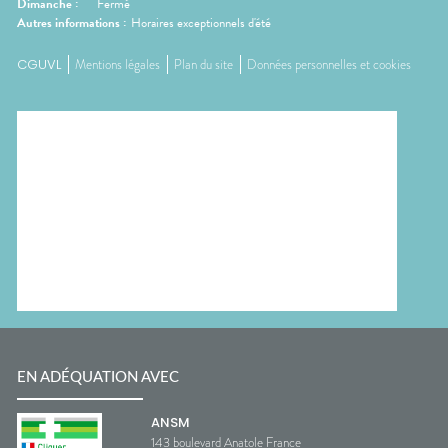
Dimanche
:
Fermé
Autres informations :
Horaires exceptionnels d'été
CGUVL
Mentions légales
Plan du site
Données personnelles et cookies
EN ADÉQUATION AVEC
ANSM
143 boulevard Anatole France