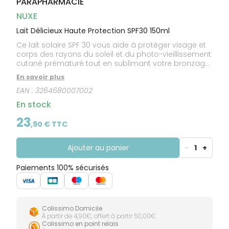
PARAPHARMACIE
CIRCULATION
Toux
Sprays
Bains de
grasses
Jambes
bouche
NUXE
lourdes
Toux
Gencives
sèches
Lait Délicieux Haute Protection SPF30 150ml
Ce lait solaire SPF 30 vous aide à protéger visage et
corps des rayons du soleil et du photo-vieillissement
cutané prématuré tout en sublimant votre bronzage.
Sa texture lactée et fluide glisse sur votre peau avec
En savoir plus
volupté. Son parfum d'évasion aux notes d'Orange
EAN :
3264680007002
douce, de Tiaré et de Vanille est une irrésistible
invitation à profiter de l'été. Soin formulé et fabriqué
En stock
en France.
23
,
90
€ TTC
Ajouter au panier
-
1
+
Paiements 100% sécurisés
Colissimo Domicile
À partir de 4,90€, offert à partir 50,00€
Colissimo en point relais