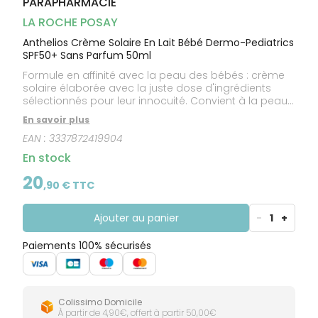
PARAPHARMACIE
CIRCULATION
Toux
Sprays
Bains de
grasses
Jambes
bouche
LA ROCHE POSAY
lourdes
Toux
Gencives
sèches
Anthelios Crème Solaire En Lait Bébé Dermo-Pediatrics
SPF50+ Sans Parfum 50ml
Formule en affinité avec la peau des bébés : crème
solaire élaborée avec la juste dose d'ingrédients
sélectionnés pour leur innocuité. Convient à la peau
délicate ou à tendance atopique des bébés et
En savoir plus
jeunes enfants de moins de 3 ans. Utilisation dès
EAN :
3337872419904
l'âge de 6 mois. Formule enrichie en Beurre de Karité
d'origine naturelle pour hydrater, apaiser et renforcer
En stock
la barrière cutanée. Sans parfum.
20
,
90
€ TTC
Ajouter au panier
-
1
+
Paiements 100% sécurisés
Colissimo Domicile
À partir de 4,90€, offert à partir 50,00€