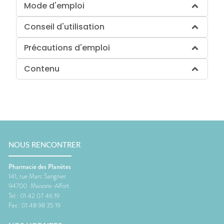
Mode d'emploi
Conseil d'utilisation
Précautions d'emploi
Contenu
NOUS RENCONTRER
Pharmacie des Planètes
141, rue Marc Sangnier
94700
Maisons-Alfort
Tel :
01 42 07 46 19
Fax :
01 48 98 35 19