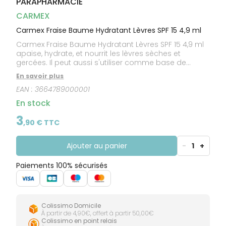
PARAPHARMACIE
CIRCULATION
Toux
Sprays
Bains de
grasses
Jambes
bouche
CARMEX
lourdes
Toux
Gencives
sèches
Carmex Fraise Baume Hydratant Lèvres SPF 15 4,9 ml
Carmex Fraise Baume Hydratant Lèvres SPF 15 4,9 ml
apaise, hydrate, et nourrit les lèvres sèches et
gercées. Il peut aussi s'utiliser comme base de
maquillage et fixateur de rouge à lèvres.Grâce à son
En savoir plus
SPF 15, il protège des rayons du soleil.Très pratique, ce
EAN :
3664789000001
baume se glisse facilement dans votre sac à
main!Délicieux parfum de fraise !
En stock
3
,
90
€ TTC
Ajouter au panier
-
1
+
Paiements 100% sécurisés
Colissimo Domicile
À partir de 4,90€, offert à partir 50,00€
Colissimo en point relais