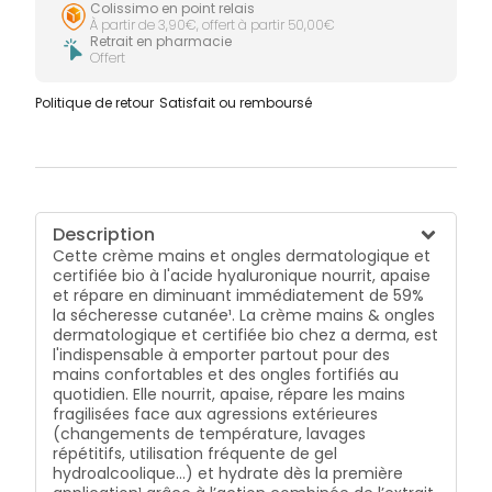
indispensables offre une tolérance optimale.
Colissimo en point relais
Apaisée, nourrie et adoucie, la peau des mains
À partir de 3,90€, offert à partir 50,00€
retrouve confort et souplesse. Avoine rhealba issue
Retrait en pharmacie
Offert
de l’agriculture biologique info vegan : sans
ingrédient d'origine animale. Tube contenant 34 % de
plastique recyclé, soit 25 % de plastique vierge utilisé
Politique de retour
Satisfait ou remboursé
par rapport au tube actuel.
Description
Cette crème mains et ongles dermatologique et
certifiée bio à l'acide hyaluronique nourrit, apaise
et répare en diminuant immédiatement de 59%
la sécheresse cutanée¹. La crème mains & ongles
dermatologique et certifiée bio chez a derma, est
l'indispensable à emporter partout pour des
mains confortables et des ongles fortifiés au
quotidien. Elle nourrit, apaise, répare les mains
fragilisées face aux agressions extérieures
(changements de température, lavages
répétitifs, utilisation fréquente de gel
hydroalcoolique...) et hydrate dès la première