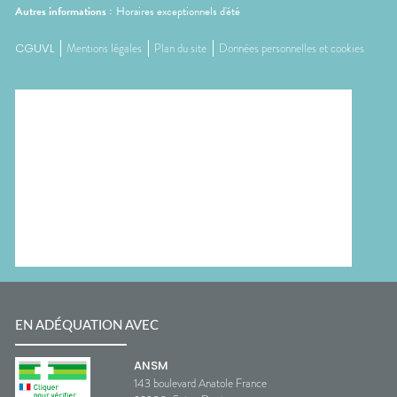
Autres informations :
Horaires exceptionnels d'été
CGUVL
Mentions légales
Plan du site
Données personnelles et cookies
EN ADÉQUATION AVEC
ANSM
143 boulevard Anatole France