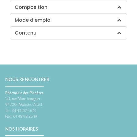
Composition
Mode d'emploi
Contenu
NOUS RENCONTRER
Pharmacie des Planètes
141, rue Marc Sangnier
94700
Maisons-Alfort
Tel :
01 42 07 46 19
Fax :
01 48 98 35 19
NOS HORAIRES