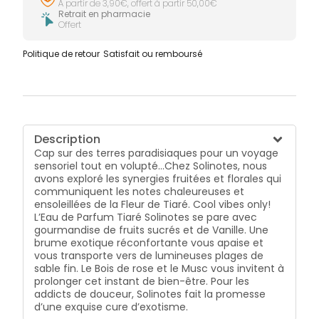
À partir de 3,90€, offert à partir 50,00€
Retrait en pharmacie
Offert
Politique de retour
Satisfait ou remboursé
Description
Cap sur des terres paradisiaques pour un voyage
sensoriel tout en volupté…Chez Solinotes, nous
avons exploré les synergies fruitées et florales qui
communiquent les notes chaleureuses et
ensoleillées de la Fleur de Tiaré. Cool vibes only!
L’Eau de Parfum Tiaré Solinotes se pare avec
gourmandise de fruits sucrés et de Vanille. Une
brume exotique réconfortante vous apaise et
vous transporte vers de lumineuses plages de
sable fin. Le Bois de rose et le Musc vous invitent à
prolonger cet instant de bien-être. Pour les
addicts de douceur, Solinotes fait la promesse
d’une exquise cure d’exotisme.