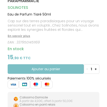
PARAPHARMACIE
CIRCULATION
Toux
Sprays
Bains de
grasses
Jambes
bouche
SOLINOTES
lourdes
Toux
Gencives
sèches
Eau de Parfum Tiaré 50ml
Cap sur des terres paradisiaques pour un voyage
sensoriel tout en volupté…Chez Solinotes, nous avons
exploré les synergies fruitées et florales qui
communiquent les notes chaleureuses et
En savoir plus
ensoleillées de la Fleur de Tiaré. Cool vibes only! L’Eau
EAN :
3379501451169
de Parfum Tiaré Solinotes se pare avec gourmandise
de fruits sucrés et de Vanille. Une brume exotique
En stock
réconfortante vous apaise et vous transporte vers
de lumineuses plages de sable fin. Le Bois de rose et
15
,
90
€ TTC
le Musc vous invitent à prolonger cet instant de bien-
être. Pour les addicts de douceur, Solinotes fait la
promesse d’une exquise cure d’exotisme.
Ajouter au panier
-
1
+
Paiements 100% sécurisés
Colissimo Domicile
À partir de 4,90€, offert à partir 50,00€
Colissimo en point relais