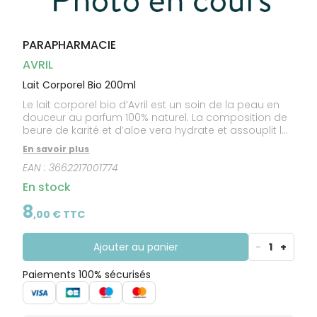
CIRCULATION
Toux
Sprays
Bains de
grasses
Jambes
bouche
lourdes
Toux
Gencives
sèches
PARAPHARMACIE
AVRIL
Lait Corporel Bio 200ml
Le lait corporel bio d’Avril est un soin de la peau en
douceur au parfum 100% naturel. La composition de
beure de karité et d’aloe vera hydrate et assouplit les
couches supérieures de l’épiderme.
En savoir plus
EAN :
3662217001774
En stock
8
,
00
€ TTC
Ajouter au panier
-
1
+
Paiements 100% sécurisés