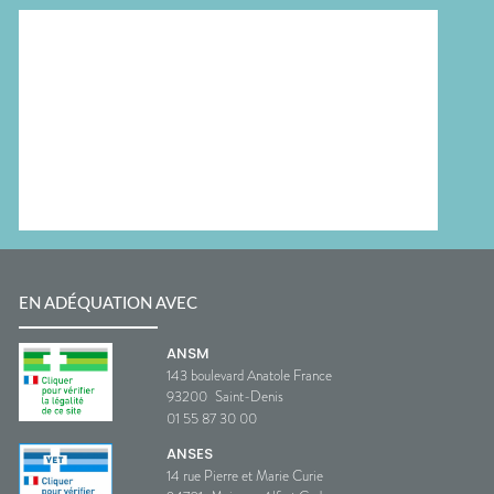
EN ADÉQUATION AVEC
ANSM
143 boulevard Anatole France
93200
Saint-Denis
01 55 87 30 00
ANSES
14 rue Pierre et Marie Curie