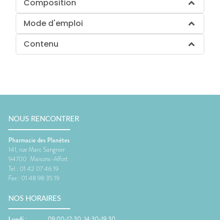
Composition
Mode d'emploi
Contenu
NOUS RENCONTRER
Pharmacie des Planètes
141, rue Marc Sangnier
94700
Maisons-Alfort
Tel :
01 42 07 46 19
Fax :
01 48 98 35 19
NOS HORAIRES
Lundi
:
09:00-12:30, 14:30-19:30