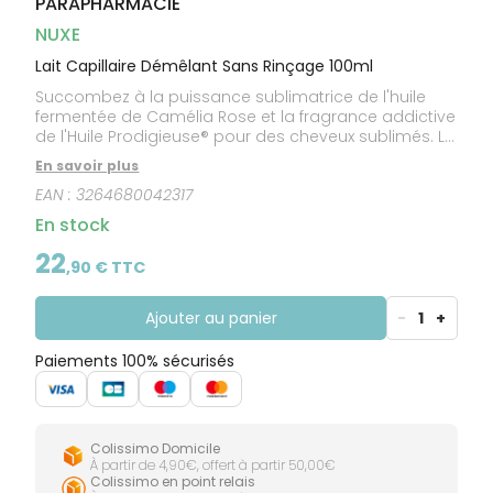
PARAPHARMACIE
CIRCULATION
Toux
Sprays
Bains de
grasses
Jambes
bouche
NUXE
lourdes
Toux
Gencives
sèches
Lait Capillaire Démêlant Sans Rinçage 100ml
Succombez à la puissance sublimatrice de l'huile
fermentée de Camélia Rose et la fragrance addictive
de l'Huile Prodigieuse® pour des cheveux sublimés. Le
Lait Capillaire Démêlant Sans Rinçage démêle
En savoir plus
instantanément et infuse les cheveux d'hydratation
EAN :
3264680042317
pour des cheveux souples et légers. Ce soin lacté
sans silicone protège les cheveux de la chaleur des
En stock
appareils de coiffage jusqu'à 230°C/ 446°F. Vos
cheveux sont éclatants de brillance, leur toucher
22
,
90
€ TTC
doux et soyeux. Sa texture lait soyeux parfume
délicatement les cheveux pour un rituel sensoriel
inouï.
Ajouter au panier
-
1
+
Paiements 100% sécurisés
Colissimo Domicile
À partir de 4,90€, offert à partir 50,00€
Colissimo en point relais