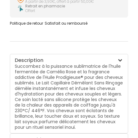
À partir de 3,90€, offert à partir 50,00€
Retrait en pharmacie
Offert
Politique de retour
Satisfait ou remboursé
Description
Succombez à la puissance sublimatrice de l'huile
fermentée de Camélia Rose et la fragrance
addictive de l'Huile Prodigieuse® pour des cheveux
sublimés. Le Lait Capillaire Démêlant Sans Rinçage
démêle instantanément et infuse les cheveux
d'hydratation pour des cheveux souples et légers.
Ce soin lacté sans silicone protège les cheveux
de la chaleur des appareils de coiffage jusqu'à
230°C/ 446°F. Vos cheveux sont éclatants de
brillance, leur toucher doux et soyeux. Sa texture
lait soyeux parfume délicatement les cheveux
pour un rituel sensoriel inouï.