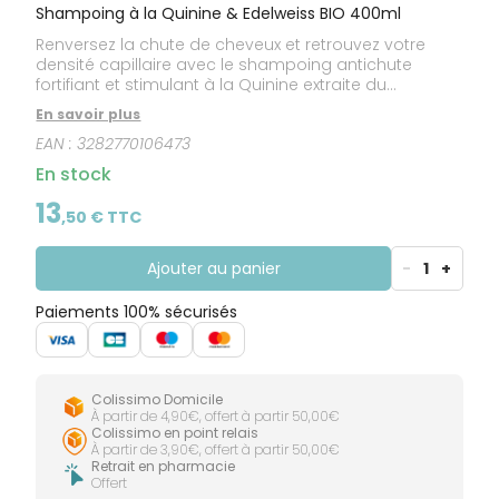
CIRCULATION
Toux
Sprays
Shampoing à la Quinine & Edelweiss BIO 400ml
Bains de
grasses
Jambes
bouche
Renversez la chute de cheveux et retrouvez votre
lourdes
Toux
Gencives
densité capillaire avec le shampoing antichute
sèches
fortifiant et stimulant à la Quinine extraite du
Quinquina médicinal de Klorane, qui réduit la chute
En savoir plus
de cheveux de 60% et redonne force et vitalité aux
EAN :
3282770106473
cheveux fatigués.
En stock
13
,
50
€ TTC
Ajouter au panier
-
1
+
Paiements 100% sécurisés
Colissimo Domicile
À partir de 4,90€, offert à partir 50,00€
Colissimo en point relais
À partir de 3,90€, offert à partir 50,00€
Retrait en pharmacie
Offert