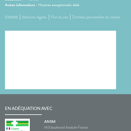
Autres informations :
Horaires exceptionnels d'été
CGUVL
Mentions légales
Plan du site
Données personnelles et cookies
EN ADÉQUATION AVEC
ANSM
143 boulevard Anatole France