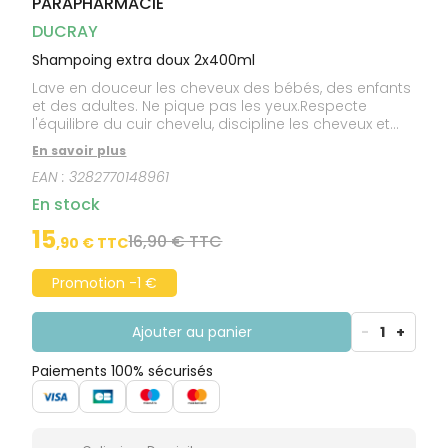
PARAPHARMACIE
CIRCULATION
Toux
Sprays
Bains de
grasses
Jambes
bouche
DUCRAY
lourdes
Toux
Gencives
sèches
Shampoing extra doux 2x400ml
Lave en douceur les cheveux des bébés, des enfants
et des adultes. Ne pique pas les yeux.Respecte
l'équilibre du cuir chevelu, discipline les cheveux et
leur redonne souplesse, hydratation et brillance.
En savoir plus
EAN :
3282770148961
En stock
15
16,90 € TTC
,
90
€ TTC
Promotion -1 €
Ajouter au panier
-
1
+
Paiements 100% sécurisés