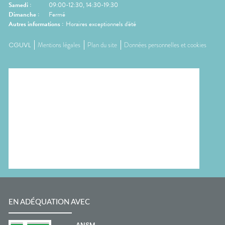
Samedi
:
09:00-12:30, 14:30-19:30
Dimanche
:
Fermé
Autres informations :
Horaires exceptionnels d'été
CGUVL
Mentions légales
Plan du site
Données personnelles et cookies
EN ADÉQUATION AVEC
ANSM