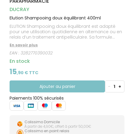
PARAPHARMACIE
CIRCULATION
Toux
Sprays
Bains de
grasses
Jambes
bouche
DUCRAY
lourdes
Toux
Gencives
sèches
Elution Shampooing doux équilibrant 400ml
ELUTION Shampooing doux équilibrant est adapté
pour une utilisation quotidienne en alternance ou en
relais d’un traitement antipelliculaire. Sa formule
apaisante et hydratante à base de PIROCTONE
En savoir plus
OLAMINE, de GLYCINE et de VITAMINE B5 prolonge
EAN :
3282770390032
l’efficacité des soins antipelliculaires et limite les
récidives de pellicules. Un shampooing doux
En stock
antipelliculaire qui apporte brillance, légèreté et
douceur à la chevelure. Il respecte la coloration
15
,
90
€ TTC
capillaire.
Ajouter au panier
-
1
+
Paiements 100% sécurisés
Colissimo Domicile
À partir de 4,90€, offert à partir 50,00€
Colissimo en point relais