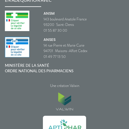
EN ADÉQUATION AVEC
ANSM
143 boulevard Anatole France
93200
Saint-Denis
01 55 87 30 00
ANSES
14 rue Pierre et Marie Curie
94701
Maisons-Alfort Cedex
01 49 77 13 50
MINISTÈRE DE LA SANTÉ
ORDRE NATIONAL DES PHARMACIENS
Une création Valwin