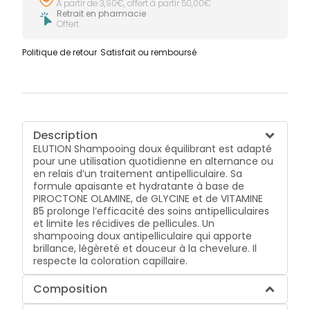
À partir de 3,90€, offert à partir 50,00€
Retrait en pharmacie
Offert
Politique de retour
Satisfait ou remboursé
Description
ELUTION Shampooing doux équilibrant est adapté
pour une utilisation quotidienne en alternance ou
en relais d’un traitement antipelliculaire. Sa
formule apaisante et hydratante à base de
PIROCTONE OLAMINE, de GLYCINE et de VITAMINE
B5 prolonge l’efficacité des soins antipelliculaires
et limite les récidives de pellicules. Un
shampooing doux antipelliculaire qui apporte
brillance, légèreté et douceur à la chevelure. Il
respecte la coloration capillaire.
Composition