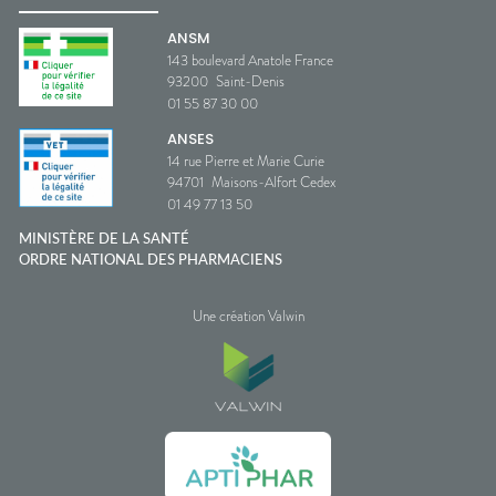
ANSM
143 boulevard Anatole France
93200
Saint-Denis
01 55 87 30 00
ANSES
14 rue Pierre et Marie Curie
94701
Maisons-Alfort Cedex
01 49 77 13 50
MINISTÈRE DE LA SANTÉ
ORDRE NATIONAL DES PHARMACIENS
Une création Valwin