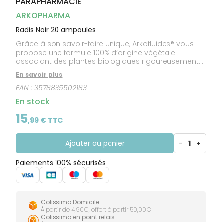
PARAPHARMACIE
CIRCULATION
Toux
Sprays
Bains de
grasses
Jambes
bouche
ARKOPHARMA
lourdes
Toux
Gencives
sèches
Radis Noir 20 ampoules
Grâce à son savoir-faire unique, Arkofluides® vous
propose une formule 100% d’origine végétale
associant des plantes biologiques rigoureusement
sélectionnées par les experts en phytothérapie des
En savoir plus
laboratoires Arkopharma, dans une solution buvable
EAN :
3578835502183
garantie sans édulcorant, sans conservateur et sans
alcool.
En stock
15
,
99
€ TTC
Ajouter au panier
-
1
+
Paiements 100% sécurisés
Colissimo Domicile
À partir de 4,90€, offert à partir 50,00€
Colissimo en point relais