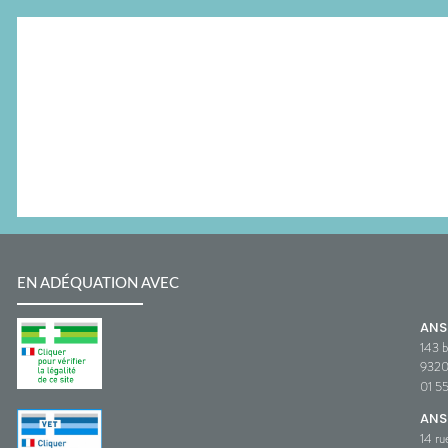
EN ADÉQUATION AVEC
AN
143 b
932
01 5
ANS
14 ru