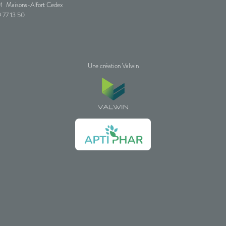
1
Maisons-Alfort Cedex
 77 13 50
Une création Valwin