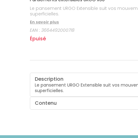
CIRCULATION
Toux
Sprays
Bains de
grasses
Le pansement URGO Extensible suit vos mouvemen
Jambes
bouche
lourdes
Toux
superficielles.
Gencives
sèches
En savoir plus
EAN :
3664492000718
Épuisé
Description
Le pansement URGO Extensible suit vos mouveme
superficielles.
Contenu