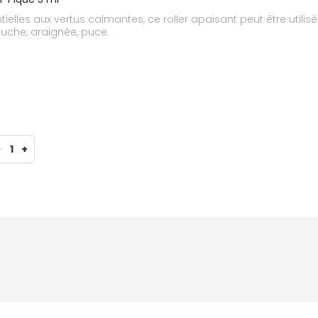
ntielles aux vertus calmantes, ce roller apaisant peut être uti
mouche, araignée, puce.
-
1
+