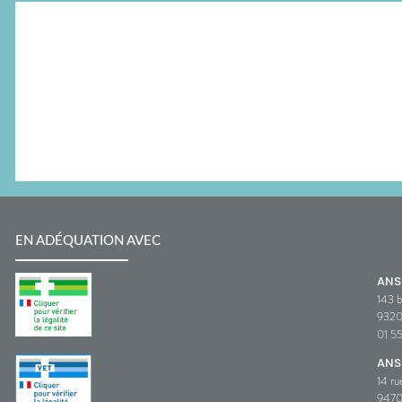
EN ADÉQUATION AVEC
AN
143 b
932
01 5
ANS
14 ru
9470