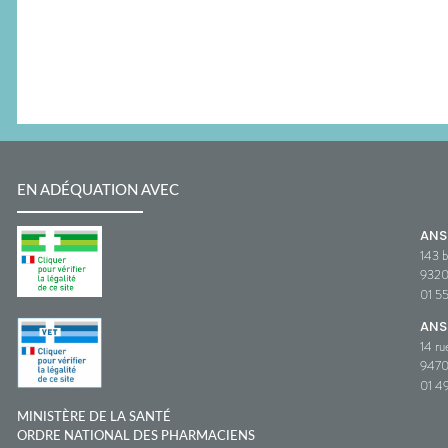
EN ADÉQUATION AVEC
AN
143 b
932
01 5
ANS
14 ru
9470
01 49
MINISTÈRE DE LA SANTÉ
ORDRE NATIONAL DES PHARMACIENS