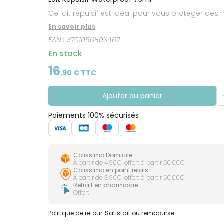
CIRCULATION
Toux
Sprays
Bains de
grasses
Ce lait répulsif est idéal pour vous protéger des
Jambes
bouche
lourdes
Toux
En savoir plus
Gencives
sèches
EAN :
3701056803467
En stock
16
,
90
€ TTC
Ajouter au panier
Paiements 100% sécurisés
Colissimo Domicile
À partir de 4,90€, offert à partir 50,00€
Colissimo en point relais
À partir de 3,90€, offert à partir 50,00€
Retrait en pharmacie
Offert
Politique de retour
Satisfait ou remboursé