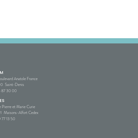
SM
oulevard Anatole France
00
Saint-Denis
5 87 30 00
ES
e Pierre et Marie Curie
1
Maisons-Alfort Cedex
 77 13 50