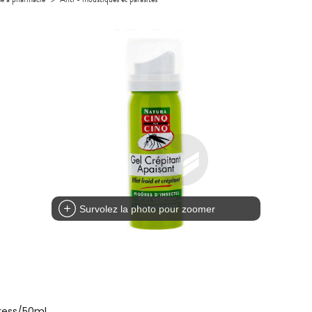
Survolez la photo pour zoomer
press/50ml