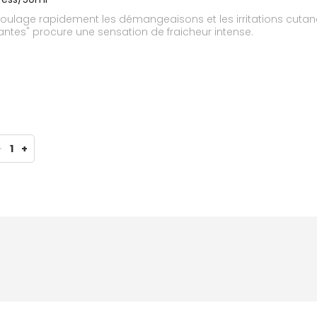
soulage rapidement les démangeaisons et les irritations cutanée
tantes" procure une sensation de fraicheur intense.
-
1
+