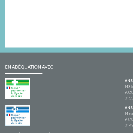
EN ADÉQUATION AVEC
AN
143 b
932
01 5
ANS
14 ru
9470
01 49