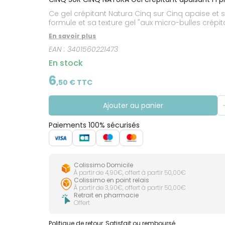
CIRCULATION
Toux
Sprays
Bains de
grasses
Ce gel crépitant Natura Cinq sur Cinq apaise et 
Jambes
bouche
lourdes
Toux
formule et sa texture gel "aux micro-bulles crépi
Gencives
sèches
En savoir plus
EAN :
3401560221473
En stock
6
,
50
€ TTC
Ajouter au panier
Paiements 100% sécurisés
Colissimo Domicile
À partir de 4,90€, offert à partir 50,00€
Colissimo en point relais
À partir de 3,90€, offert à partir 50,00€
Retrait en pharmacie
Offert
Politique de retour
Satisfait ou remboursé