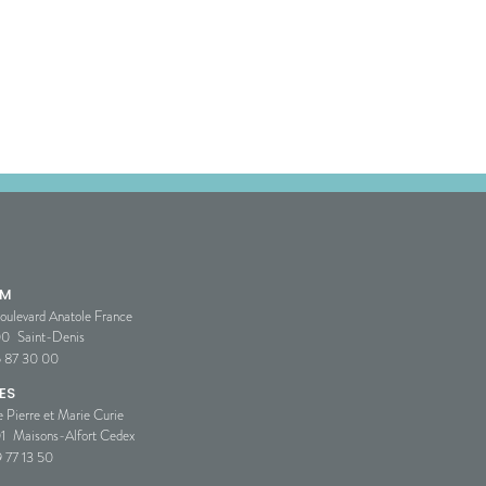
SM
oulevard Anatole France
00
Saint-Denis
5 87 30 00
ES
e Pierre et Marie Curie
1
Maisons-Alfort Cedex
 77 13 50