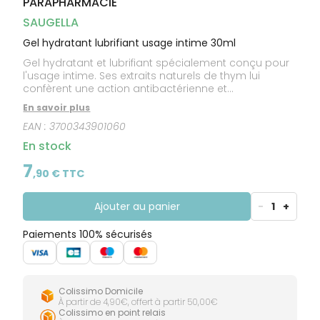
PARAPHARMACIE
CIRCULATION
Toux
Sprays
Bains de
grasses
Jambes
bouche
SAUGELLA
lourdes
Toux
Gencives
sèches
Gel hydratant lubrifiant usage intime 30ml
Gel hydratant et lubrifiant spécialement conçu pour
l'usage intime. Ses extraits naturels de thym lui
confèrent une action antibactérienne et
antimycosique naturelle, associée à un effet
En savoir plus
déodorant rafraîchissant prolongé dans le temps.
EAN :
3700343901060
Préconisé quand une protection efficace est
nécessaire et pour empêcher l'apparition d'odeurs
En stock
désagréables.
7
,
90
€ TTC
Ajouter au panier
-
1
+
Paiements 100% sécurisés
Colissimo Domicile
À partir de 4,90€, offert à partir 50,00€
Colissimo en point relais