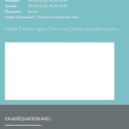
Vendredi
:
09:00-12:30, 14:30-19:30
Samedi
:
09:00-12:30, 14:30-19:30
Dimanche
:
Fermé
Autres informations :
Horaires exceptionnels d'été
CGUVL
Mentions légales
Plan du site
Données personnelles et cookies
EN ADÉQUATION AVEC