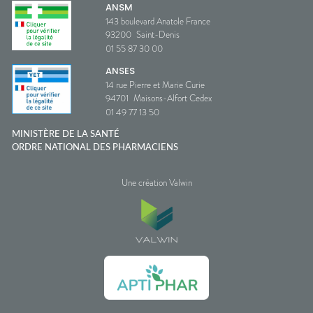
ANSM
143 boulevard Anatole France
93200
Saint-Denis
01 55 87 30 00
ANSES
14 rue Pierre et Marie Curie
94701
Maisons-Alfort Cedex
01 49 77 13 50
MINISTÈRE DE LA SANTÉ
ORDRE NATIONAL DES PHARMACIENS
Une création Valwin