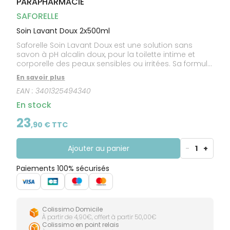
PARAPHARMACIE
CIRCULATION
Toux
Sprays
Bains de
grasses
Jambes
bouche
SAFORELLE
lourdes
Toux
Gencives
sèches
Soin Lavant Doux 2x500ml
Saforelle Soin Lavant Doux est une solution sans
savon à pH alcalin doux, pour la toilette intime et
corporelle des peaux sensibles ou irritées. Sa formule
à base de bardane adoucit et apaise.
En savoir plus
EAN :
3401325494340
En stock
23
,
90
€ TTC
Ajouter au panier
-
1
+
Paiements 100% sécurisés
Colissimo Domicile
À partir de 4,90€, offert à partir 50,00€
Colissimo en point relais