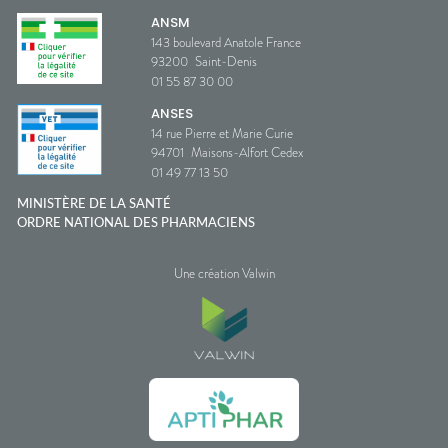
ANSM
143 boulevard Anatole France
93200
Saint-Denis
01 55 87 30 00
ANSES
14 rue Pierre et Marie Curie
94701
Maisons-Alfort Cedex
01 49 77 13 50
MINISTÈRE DE LA SANTÉ
ORDRE NATIONAL DES PHARMACIENS
Une création Valwin