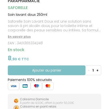
PARAPHARMACIE
CIRCULATION
Toux
Sprays
Bains de
grasses
Jambes
bouche
SAFORELLE
lourdes
Toux
Gencives
sèches
Soin lavant doux 250ml
Saforelle Soin Lavant Doux est une solution sans
savon à pH alcalin doux, pour la toilette intime et
corporelle des peaux sensibles ou irritées. Sa formule
à base de bardane adoucit et apaise.
En savoir plus
EAN :
3401365334248
En stock
8
,
90
€ TTC
Ajouter au panier
-
1
+
Paiements 100% sécurisés
Colissimo Domicile
À partir de 4,90€, offert à partir 50,00€
Colissimo en point relais