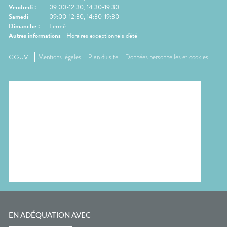
Vendredi
:
09:00-12:30, 14:30-19:30
Samedi
:
09:00-12:30, 14:30-19:30
Dimanche
:
Fermé
Autres informations :
Horaires exceptionnels d'été
CGUVL
Mentions légales
Plan du site
Données personnelles et cookies
EN ADÉQUATION AVEC