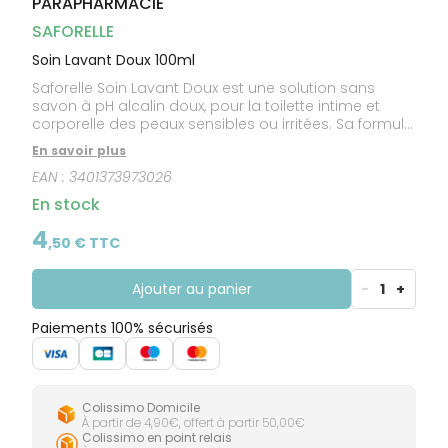
PARAPHARMACIE
CIRCULATION
Toux
Sprays
Bains de
grasses
Jambes
bouche
SAFORELLE
lourdes
Toux
Gencives
sèches
Soin Lavant Doux 100ml
Saforelle Soin Lavant Doux est une solution sans
savon à pH alcalin doux, pour la toilette intime et
corporelle des peaux sensibles ou irritées. Sa formule
à base de bardane calme et adoucit.
En savoir plus
EAN :
3401373973026
En stock
4
,
50
€ TTC
Ajouter au panier
-
1
+
Paiements 100% sécurisés
Colissimo Domicile
À partir de 4,90€, offert à partir 50,00€
Colissimo en point relais