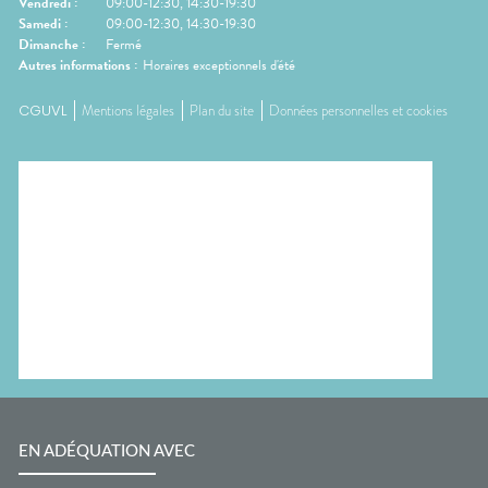
Vendredi
:
09:00-12:30, 14:30-19:30
Samedi
:
09:00-12:30, 14:30-19:30
Dimanche
:
Fermé
Autres informations :
Horaires exceptionnels d'été
CGUVL
Mentions légales
Plan du site
Données personnelles et cookies
EN ADÉQUATION AVEC