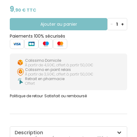
CIRCULATION
Toux
tous les jours en toute sécurité, la Crème change 123
Sprays
Bains de
grasses
a été testée cliniquement en conditions
9
Jambes
bouche
,
90
€ TTC
maximalisantes. Formulée avec 98% d’ingrédients
lourdes
Toux
Gencives
d’origine naturelle, sans conservateur et sans parfum
sèches
elle garantit une tolérance maximale dès la
Ajouter au panier
-
1
+
naissance*. Pour que le change reste un plaisir, la
Crème change 123 de Mustela s’applique et se
Paiements 100% sécurisés
nettoie très facilement.
Colissimo Domicile
À partir de 4,90€, offert à partir 50,00€
Colissimo en point relais
À partir de 3,90€, offert à partir 50,00€
Retrait en pharmacie
Offert
Politique de retour
Satisfait ou remboursé
Description