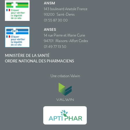
ANSM
143 boulevard Anatole France
93200
Saint-Denis
01 55 87 30 00
ANSES
14 rue Pierre et Marie Curie
94701
Maisons-Alfort Cedex
01 49 77 13 50
MINISTÈRE DE LA SANTÉ
ORDRE NATIONAL DES PHARMACIENS
Une création Valwin