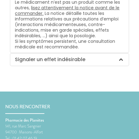
Le médicament n’est pas un produit comme les
autres,
lisez attentivement la notice avant de le
commander.
La notice détaille toutes les
informations relatives aux précautions d’emploi
(interactions médicamenteuses, contre-
indications, mise en garde spéciales, effets
indésirables, …) ainsi que la posologie.
Si les symptômes persistent, une consultation
médicale est recommandée.
Signaler un effet indésirable
NOUS RENCONTRER
Pharmacie des Planètes
141, rue Marc Sangnier
94700
Maisons-Alfort
Tel :
01 42 07 46 19