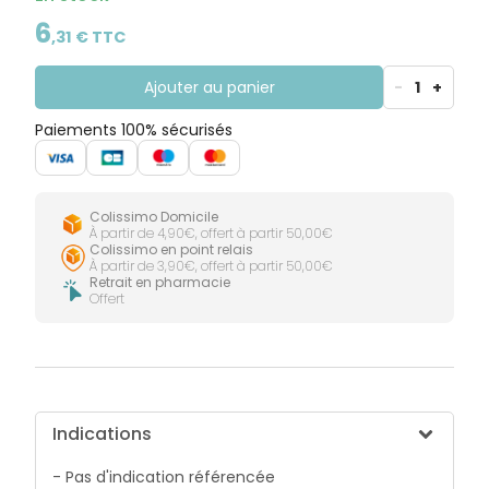
CIRCULATION
Toux
Sprays
Bains de
grasses
6
Jambes
bouche
,
31
€ TTC
lourdes
Toux
Gencives
sèches
Ajouter au panier
-
1
+
Paiements 100% sécurisés
Colissimo Domicile
À partir de 4,90€, offert à partir 50,00€
Colissimo en point relais
À partir de 3,90€, offert à partir 50,00€
Retrait en pharmacie
Offert
Indications
- Pas d'indication référencée