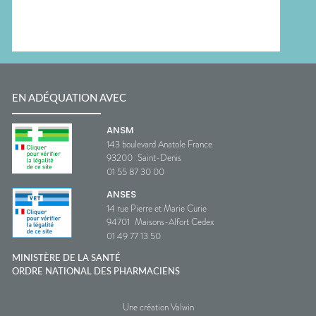
EN ADÉQUATION AVEC
ANSM
143 boulevard Anatole France
93200
Saint-Denis
01 55 87 30 00
ANSES
14 rue Pierre et Marie Curie
94701
Maisons-Alfort Cedex
01 49 77 13 50
MINISTÈRE DE LA SANTÉ
ORDRE NATIONAL DES PHARMACIENS
Une création Valwin