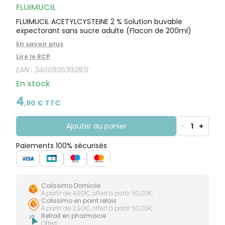
CIRCULATION
Toux
Sprays
FLUIMUCIL
Bains de
grasses
Jambes
bouche
FLUIMUCIL ACETYLCYSTEINE 2 % Solution buvable
lourdes
Toux
Gencives
sèches
expectorant sans sucre adulte (Flacon de 200ml)
En savoir plus
Lire le RCP
EAN :
3400935392831
En stock
4
,
90
€ TTC
Ajouter au panier
-
1
+
Paiements 100% sécurisés
Colissimo Domicile
À partir de 4,90€, offert à partir 50,00€
Colissimo en point relais
À partir de 3,90€, offert à partir 50,00€
Retrait en pharmacie
Offert