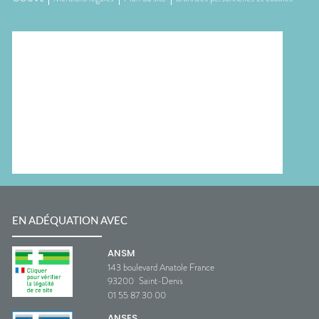
EN ADÉQUATION AVEC
ANSM
143 boulevard Anatole France
93200
Saint-Denis
01 55 87 30 00
ANSES