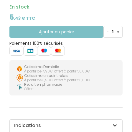
CIRCULATION
Toux
Sprays
Bains de
grasses
En stock
Jambes
bouche
lourdes
Toux
5
Gencives
sèches
,
43
€ TTC
Ajouter au panier
-
1
+
Paiements 100% sécurisés
Colissimo Domicile
À partir de 4,90€, offert à partir 50,00€
Colissimo en point relais
À partir de 3,90€, offert à partir 50,00€
Retrait en pharmacie
Offert
Indications