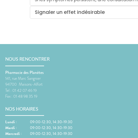
Signaler un effet indésirable
NOUS RENCONTRER
Pharmacie des Planètes
141, rue Marc Sangnier
94700
Maisons-Alfort
Tel :
01 42 07 46 19
Fax :
01 48 98 35 19
NOS HORAIRES
Lundi
:
09:00-12:30, 14:30-19:30
Mardi
:
09:00-12:30, 14:30-19:30
Mercredi
:
09:00-12:30, 14:30-19:30