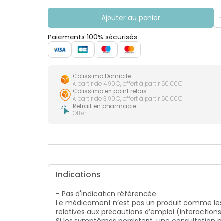
CIRCULATION
Toux
Sprays
Bains de
grasses
Jambes
bouche
Ajouter au panier
lourdes
Toux
Gencives
sèches
Paiements 100% sécurisés
Colissimo Domicile
À partir de 4,90€, offert à partir 50,00€
Colissimo en point relais
À partir de 3,90€, offert à partir 50,00€
Retrait en pharmacie
Offert
Indications
- Pas d'indication référencée
Le médicament n’est pas un produit comme les
relatives aux précautions d’emploi (interaction
Si les symptômes persistent, une consultatio