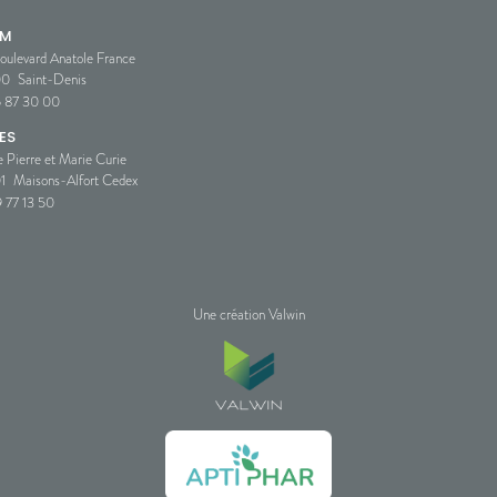
SM
oulevard Anatole France
00
Saint-Denis
5 87 30 00
ES
e Pierre et Marie Curie
1
Maisons-Alfort Cedex
 77 13 50
Une création Valwin