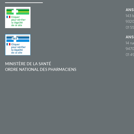
AN
143 b
932
01 5
ANS
14 ru
9470
01 49
MINISTÈRE DE LA SANTÉ
ORDRE NATIONAL DES PHARMACIENS