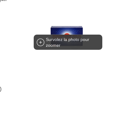
Survolez la photo pour
zoomer
)