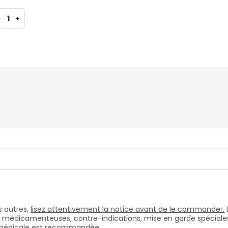
-
1
+
 autres,
lisez attentivement la notice avant de le commander.
s médicamenteuses, contre-indications, mise en garde spéciales, e
n médicale est recommandée.