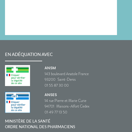
EN ADÉQUATION AVEC
ANSM
143 boulevard Anatole France
93200
Saint-Denis
01 55 87 30 00
ANSES
14 rue Pierre et Marie Curie
94701
Maisons-Alfort Cedex
01 49 77 13 50
MINISTÈRE DE LA SANTÉ
ORDRE NATIONAL DES PHARMACIENS