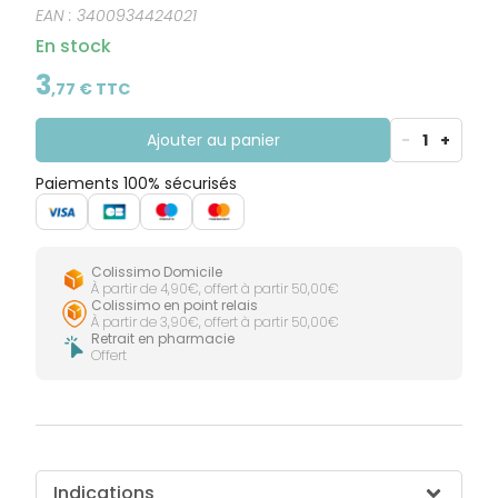
CIRCULATION
Toux
Sprays
EAN :
3400934424021
Bains de
grasses
Jambes
bouche
En stock
lourdes
Toux
Gencives
sèches
3
,
77
€ TTC
Ajouter au panier
-
1
+
Paiements 100% sécurisés
Colissimo Domicile
À partir de 4,90€, offert à partir 50,00€
Colissimo en point relais
À partir de 3,90€, offert à partir 50,00€
Retrait en pharmacie
Offert
Indications