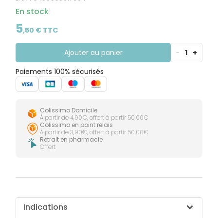
CIRCULATION
Toux
Sprays
Bains de
grasses
En stock
Jambes
bouche
lourdes
Toux
5
Gencives
sèches
,
50
€ TTC
Ajouter au panier
-
1
+
Paiements 100% sécurisés
Colissimo Domicile
À partir de 4,90€, offert à partir 50,00€
Colissimo en point relais
À partir de 3,90€, offert à partir 50,00€
Retrait en pharmacie
Offert
Indications