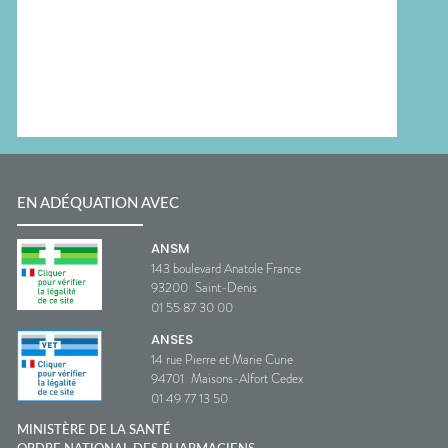
EN ADÉQUATION AVEC
ANSM
143 boulevard Anatole France
93200
Saint-Denis
01 55 87 30 00
ANSES
14 rue Pierre et Marie Curie
94701
Maisons-Alfort Cedex
01 49 77 13 50
MINISTÈRE DE LA SANTÉ