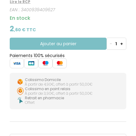
CIRCULATION
Toux
Lire le RCP
Sprays
Bains de
grasses
Jambes
bouche
EAN :
3400939409627
lourdes
Toux
Gencives
En stock
sèches
2
,
60
€ TTC
Ajouter au panier
-
1
+
Paiements 100% sécurisés
Colissimo Domicile
À partir de 4,90€, offert à partir 50,00€
Colissimo en point relais
À partir de 3,90€, offert à partir 50,00€
Retrait en pharmacie
Offert