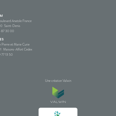
SM
oulevard Anatole France
00
Saint-Denis
5 87 30 00
ES
e Pierre et Marie Curie
1
Maisons-Alfort Cedex
 77 13 50
Une création Valwin