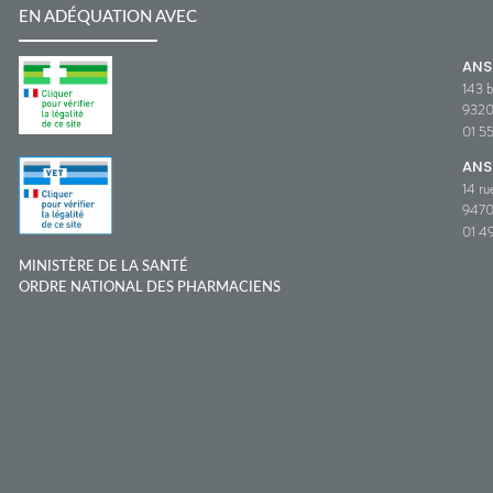
EN ADÉQUATION AVEC
AN
143 b
932
01 5
ANS
14 ru
9470
01 49
MINISTÈRE DE LA SANTÉ
ORDRE NATIONAL DES PHARMACIENS