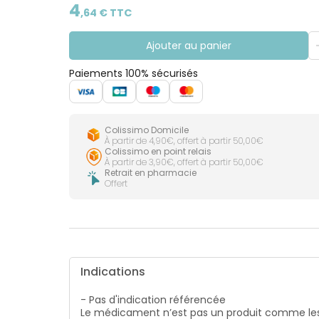
CIRCULATION
Toux
4
Sprays
Bains de
,
64
€ TTC
grasses
Jambes
bouche
lourdes
Toux
Gencives
sèches
Ajouter au panier
Paiements 100% sécurisés
Colissimo Domicile
À partir de 4,90€, offert à partir 50,00€
Colissimo en point relais
À partir de 3,90€, offert à partir 50,00€
Retrait en pharmacie
Offert
Indications
- Pas d'indication référencée
Le médicament n’est pas un produit comme les