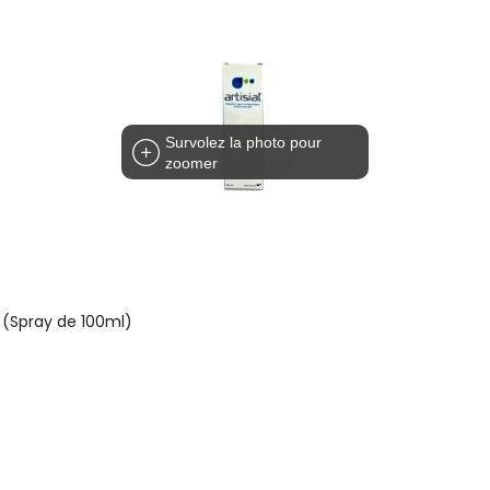
Survolez la photo pour
zoomer
 (Spray de 100ml)