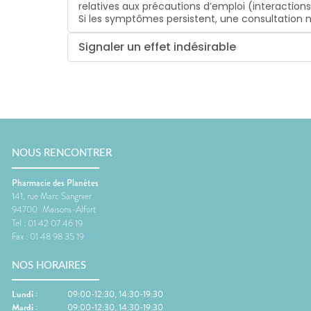
relatives aux précautions d’emploi (interaction
Si les symptômes persistent, une consultatio
Signaler un effet indésirable
NOUS RENCONTRER
Pharmacie des Planètes
141, rue Marc Sangnier
94700
Maisons-Alfort
Tel :
01 42 07 46 19
Fax :
01 48 98 35 19
NOS HORAIRES
Lundi
:
09:00-12:30, 14:30-19:30
Mardi
:
09:00-12:30, 14:30-19:30