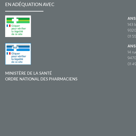
EN ADÉQUATION AVEC
AN
143 b
932
01 5
ANS
14 ru
9470
01 49
MINISTÈRE DE LA SANTÉ
ORDRE NATIONAL DES PHARMACIENS