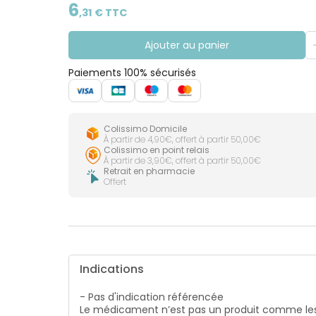
CIRCULATION
Toux
6
Sprays
Bains de
,
31
€ TTC
grasses
Jambes
bouche
lourdes
Toux
Gencives
sèches
Ajouter au panier
Paiements 100% sécurisés
Colissimo Domicile
À partir de 4,90€, offert à partir 50,00€
Colissimo en point relais
À partir de 3,90€, offert à partir 50,00€
Retrait en pharmacie
Offert
Indications
- Pas d'indication référencée
Le médicament n’est pas un produit comme les