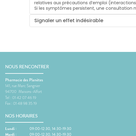
relatives aux précautions d’emploi (interaction
Si les symptômes persistent, une consultatio
Signaler un effet indésirable
NOUS RENCONTRER
Pharmacie des Planètes
141, rue Marc Sangnier
94700
Maisons-Alfort
Tel :
01 42 07 46 19
Fax :
01 48 98 35 19
NOS HORAIRES
Lundi
:
09:00-12:30, 14:30-19:30
Mardi
:
09:00-12:30, 14:30-19:30