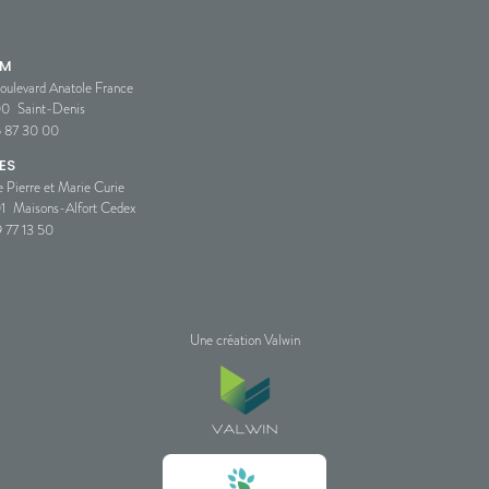
SM
oulevard Anatole France
00
Saint-Denis
5 87 30 00
ES
e Pierre et Marie Curie
1
Maisons-Alfort Cedex
 77 13 50
Une création Valwin