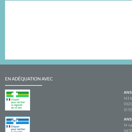
EN ADÉQUATION AVEC
AN
143 b
932
01 5
ANS
14 ru
9470