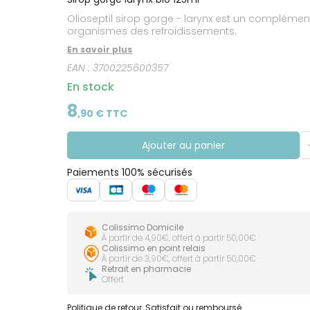
CIRCULATION
Toux
Sprays
Bains de
grasses
Olioseptil sirop gorge - larynx est un complément 
Jambes
bouche
lourdes
Toux
organismes des refroidissements.
Gencives
sèches
En savoir plus
EAN :
3700225600357
En stock
8
,
90
€ TTC
Ajouter au panier
Paiements 100% sécurisés
Colissimo Domicile
À partir de 4,90€, offert à partir 50,00€
Colissimo en point relais
À partir de 3,90€, offert à partir 50,00€
Retrait en pharmacie
Offert
Politique de retour
Satisfait ou remboursé