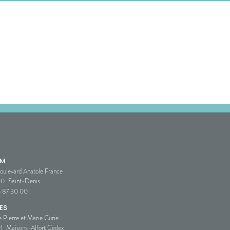
SM
oulevard Anatole France
00
Saint-Denis
5 87 30 00
ES
e Pierre et Marie Curie
1
Maisons-Alfort Cedex