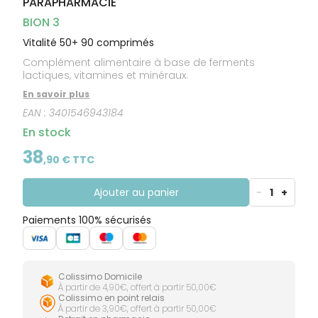
PARAPHARMACIE
CIRCULATION
Toux
Sprays
Bains de
grasses
Jambes
bouche
BION 3
lourdes
Toux
Gencives
sèches
Vitalité 50+ 90 comprimés
Complément alimentaire à base de ferments
lactiques, vitamines et minéraux.
En savoir plus
EAN :
3401546943184
En stock
38
,
90
€ TTC
Ajouter au panier
-
1
+
Paiements 100% sécurisés
Colissimo Domicile
À partir de 4,90€, offert à partir 50,00€
Colissimo en point relais
À partir de 3,90€, offert à partir 50,00€