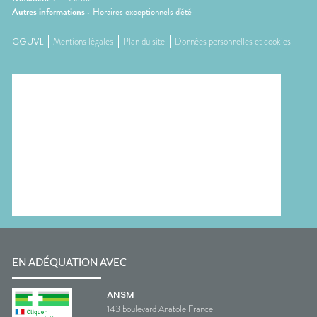
Autres informations :
Horaires exceptionnels d'été
CGUVL
Mentions légales
Plan du site
Données personnelles et cookies
EN ADÉQUATION AVEC
ANSM
143 boulevard Anatole France