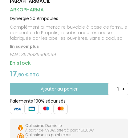
PARAPHARMACIE
CIRCULATION
Toux
Sprays
Bains de
grasses
Jambes
bouche
ARKOPHARMA
lourdes
Toux
Gencives
sèches
Dynergie 20 Ampoules
Complément alimentaire buvable à base de formule
concentré de Propolis, la substance résineuse
fabriquée par les abeilles ouvrières. Sans alcool, sans
colorant, sans conservateur. Goût orange-miel
En savoir plus
EAN :
3578835500059
En stock
17
,
90
€ TTC
Ajouter au panier
-
1
+
Paiements 100% sécurisés
Colissimo Domicile
À partir de 4,90€, offert à partir 50,00€
Colissimo en point relais