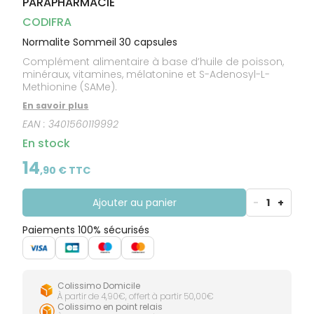
PARAPHARMACIE
CIRCULATION
Toux
Sprays
Bains de
grasses
Jambes
bouche
CODIFRA
lourdes
Toux
Gencives
sèches
Normalite Sommeil 30 capsules
Complément alimentaire à base d’huile de poisson,
minéraux, vitamines, mélatonine et S-Adenosyl-L-
Methionine (SAMe).
En savoir plus
EAN :
3401560119992
En stock
14
,
90
€ TTC
Ajouter au panier
-
1
+
Paiements 100% sécurisés
Colissimo Domicile
À partir de 4,90€, offert à partir 50,00€
Colissimo en point relais