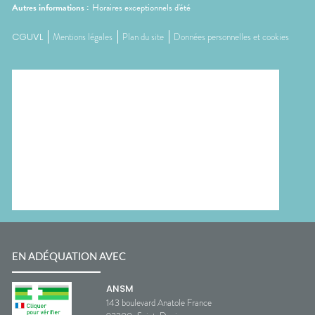
Autres informations :
Horaires exceptionnels d'été
CGUVL
Mentions légales
Plan du site
Données personnelles et cookies
EN ADÉQUATION AVEC
ANSM
143 boulevard Anatole France