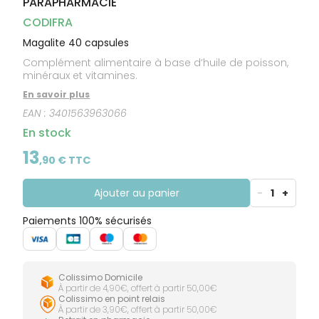
PARAPHARMACIE
CIRCULATION
Toux
Sprays
Bains de
grasses
Jambes
bouche
CODIFRA
lourdes
Toux
Gencives
sèches
Magalite 40 capsules
Complément alimentaire à base d’huile de poisson,
minéraux et vitamines.
En savoir plus
EAN :
3401563963066
En stock
13
,
90
€ TTC
Ajouter au panier
-
1
+
Paiements 100% sécurisés
Colissimo Domicile
À partir de 4,90€, offert à partir 50,00€
Colissimo en point relais
À partir de 3,90€, offert à partir 50,00€